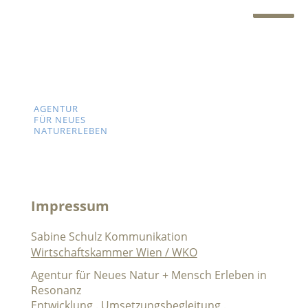
AGENTUR
AGENTUR
AGENTUR
FÜR NEUES
FÜR INTERAKTIVES
FÜR INTERAKTIVES
NATURERLEBEN
NATUR+KULTURERLEBEN
NATUR+KULTURERLEBEN
Impressum
Sabine Schulz Kommunikation
Wirtschaftskammer Wien / WKO
Agentur für Neues Natur + Mensch Erleben in
Resonanz
Entwicklung . Umsetzungsbegleitung .