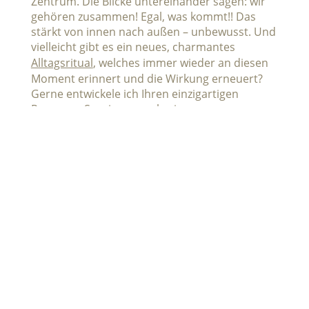
Zentrum. Die Blicke untereinander sagen: wir
gehören zusammen! Egal, was kommt!! Das
stärkt von innen nach außen – unbewusst. Und
vielleicht gibt es ein neues, charmantes
Alltagsritual
, welches immer wieder an diesen
Moment erinnert und die Wirkung erneuert?
Gerne entwickele ich Ihren einzigartigen
Resonanz Spaziergang als eigene
Veranstaltung für die Familie oder Freunde.
Die Natur ist unsere größte
Erzählerin durch Resonanz
Spaziergänge und Veranstaltungen