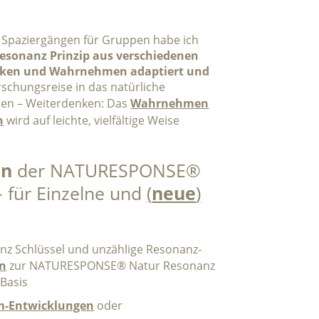
 Spaziergängen für Gruppen habe ich
Resonanz Prinzip aus verschiedenen
enken und Wahrnehmen adaptiert und
orschungsreise in das natürliche
en – Weiterdenken: Das
Wahrnehmen
n
wird auf leichte, vielfältige Weise
en
der NATURESPONSE®
 für Einzelne und
(
neue
)
nanz Schlüssel und unzählige Resonanz-
en
zur NATURESPONSE® Natur Resonanz
 Basis
m-Entwicklungen
oder