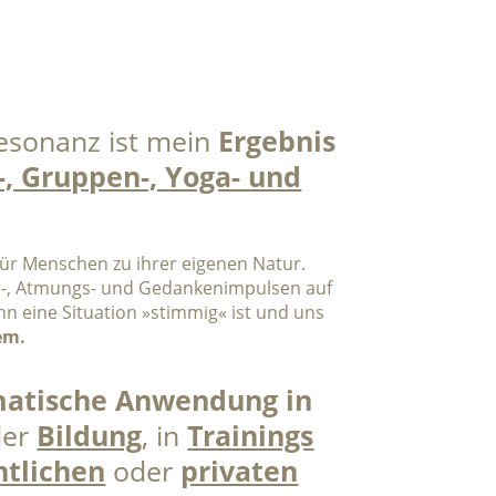
sonanz ist mein
Ergebnis
, Gruppen-, Yoga- und
 für Menschen zu ihrer eigenen Natur.
s-, Atmungs- und Gedankenimpulsen auf
n eine Situation »stimmig« ist und uns
em.
matische Anwendung in
der
Bildung
, in
Trainings
ntlichen
oder
privaten