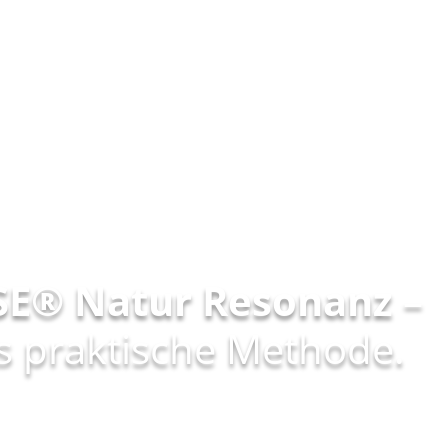
E® Natur Resonanz
–
ls praktische Methode.