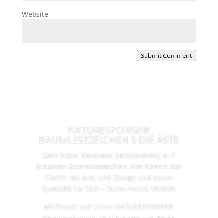
Website
Submit Comment
NATURESPONSE®
BAUMLESEZEICHEN 5 DIE ÄSTE
Dein Natur Resonanz Selbsttraining in 7
kreativen Baumlesezeichen. Hier kommt das
Fünfte: die Äste und Zweige und deren
Symbolik für Dich – Deine innere Vielfalt!
Als Essenz aus vielen NATURESPONSE®
Veranstaltungen ist diese Impulse-Reihe