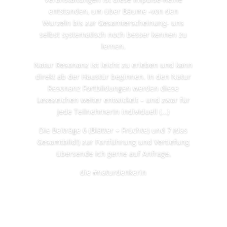
entstanden, um über Bäume -von den
Wurzeln bis zur Gesamterscheinung- uns
selbst systematisch noch besser kennen zu
lernen.
Natur Resonanz ist leicht zu erleben und kann
direkt ab der Haustür beginnen. In den Natur
Resonanz Fortbildungen werden diese
Lesezeichen weiter entwickelt – und zwar für
jede TeilnehmerIn individuell (…)
Die Beiträge 6 (Blätter + Früchte) und 7 (das
Gesamtbild!) zur Fortführung und Vertiefung
übersende ich gerne auf Anfrage,
die #naturdenkerin
mehr lesen