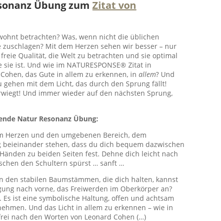
sonanz Übung zum
Zitat von
wohnt betrachten? Was, wenn nicht die üblichen
e zuschlagen? Mit dem Herzen sehen wir besser – nur
reie Qualität, die Welt zu betrachten und sie optimal
 sie ist. Und wie im NATURESPONSE® Zitat in
Cohen, das Gute in allem zu erkennen, in
allem
? Und
gehen mit dem Licht, das durch den Sprung fällt!
berwiegt! Und immer wieder auf den nächsten Sprung,
sende Natur Resonanz Übung:
eim Herzen und den umgebenen Bereich, dem
g beieinander stehen, dass du dich bequem dazwischen
 Händen zu beiden Seiten fest. Dehne dich leicht nach
ischen den Schultern spürst … sanft …
en den stabilen Baumstämmen, die dich halten, kannst
egung nach vorne, das Freiwerden im Oberkörper an?
 Es ist eine symbolische Haltung, offen und achtsam
unehmen. Und das Licht in allem zu erkennen – wie in
rei nach den Worten von Leonard Cohen (…)