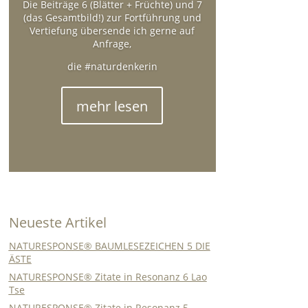
Die Beiträge 6 (Blätter + Früchte) und 7
(das Gesamtbild!) zur Fortführung und
Vertiefung übersende ich gerne auf
Anfrage,
die #naturdenkerin
mehr lesen
Neueste Artikel
NATURESPONSE® BAUMLESEZEICHEN 5 DIE
ÄSTE
NATURESPONSE® Zitate in Resonanz 6 Lao
Tse
NATURESPONSE® Zitate in Resonanz 5