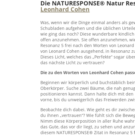
Die NATURESPONSE®
Natur Re
Leonhard Cohen
Was, wenn wir die Dinge einmal anders als ge
Schubladen aufgehen und die üblichen Urteil
wie ging das noch? Diese wunderbare kindlich f
offen anzunehmen. Sie offen anzunehmen, wie
Resonanz 5 frei nach den Worten von Leonard 
von Leonard Cohen ausgehend, in Resonanz zu 
Dieses Licht, welches das „Perfekte“ sogar ü
das nächste Licht zu vertrauen?
Die zu den Worten von Leonhard Cohen pas
Beginnen wir körperlich und buchstäblich b
Oberkörper. Suche zwei Bäume, die nah genu
positionieren kannst. Dann halte dich mit den
vorne, bis du unweigerlich das Freiwerden zw
Beobachte dich dabei. Wie geht es dir zwisch
du ihnen „vertrauen“? Wie fühlt sich die Bew
Nimm diese Körperposition in aller Ruhe wahr.
das Gute, das vor dir liegt, zu sehen und anz
diesem NATURESPONSE® Zitat in Resonanz 5 f