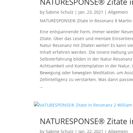
NATURESPONSE® Zitate in
by
Sabine Schulz
|
Jan. 23, 2021
|
Allgemein
NATURESPONSE® Zitate in Resonanz 8 Martin
Eine entspannende Form, immer wieder Neues v
Zitate. Über das Lesen und mentale Einsort
Natur Resonanz mit Zitaten weiter! Es kann vi
Inhalt erfahren werden. Die innere Haltung un
Selbsterfahrung bilden in der Natur Resona
Achtsamkeit und Kontemplation in der Natur, i
Bewegung oder bewegten Meditation, um Assoz
Zellintelligenz zu verstärken. Was dann passi
…
NATURESPONSE® Zitate in
by
Sabine Schulz
|
Jan. 22, 2021
|
Allgemein