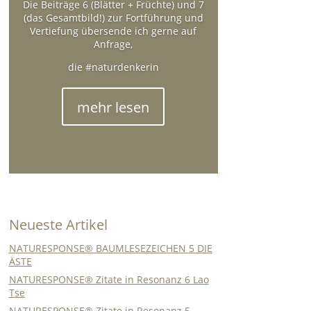
Die Beiträge 6 (Blätter + Früchte) und 7
(das Gesamtbild!) zur Fortführung und
Vertiefung übersende ich gerne auf
Anfrage,
die #naturdenkerin
mehr lesen
Neueste Artikel
NATURESPONSE® BAUMLESEZEICHEN 5 DIE
ÄSTE
NATURESPONSE® Zitate in Resonanz 6 Lao
Tse
NATURESPONSE® Zitate in Resonanz 5