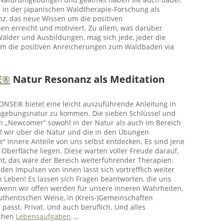
a. in der japanischen Waldtherapie-Forschung als
nz, das neue Wissen um die positiven
en erreicht und motiviert. Zu allem, was darüber
 Wälder und Ausbildungen, mag sich jede, jeder die
 um die positiven Anreicherungen zum Waldbaden via
E®
Natur Resonanz als Meditation
SE® bietet eine leicht auszuführende Anleitung in
Umgebungsnatur zu kommen. Die sieben Schlüssel und
h „Newcomer“ sowohl in der Natur als auch im Bereich
l wir über die Natur und die in den Übungen
 innere Anteile von uns selbst entdecken. Es sind jene
 Oberfläche liegen. Diese warten voller Freude darauf,
ht, das wäre der Bereich weiterführender Therapien.
den Impulsen von innen lässt sich vortrefflich weiter
 Leben! Es lassen sich Fragen beantworten, die uns
 wenn wir offen werden für unsere inneren Wahrheiten,
uthentischen Weise, in (Kreis-)Gemeinschaften
asst. Privat. Und auch beruflich. Und alles
ichen
Lebensaufgaben
…