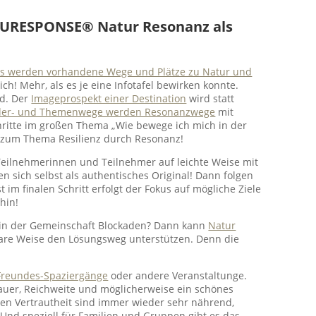
ATURESPONSE®
Natur Resonanz als
s werden vorhandene Wege und Plätze zu Natur und
ich! Mehr, als es je eine Infotafel bewirken konnte.
nd. Der
Imageprospekt einer Destination
wird statt
er- und Themenwege werden Resonanzwege
mit
hritte im großen Thema „Wie bewege ich mich in der
 zum Thema Resilienz durch Resonanz!
Teilnehmerinnen und Teilnehmer auf leichte Weise mit
n sich selbst als authentisches Original! Dann folgen
 im finalen Schritt erfolgt der Fokus auf mögliche Ziele
hin!
r in der Gemeinschaft Blockaden? Dann kann
Natur
klare Weise den Lösungsweg unterstützen. Denn die
 Freundes-Spaziergänge
oder andere Veranstaltunge.
Dauer, Reichweite und möglicherweise ein schönes
hen Vertrautheit sind immer wieder sehr nährend,
Und speziell für Familien und Gruppen gibt es das