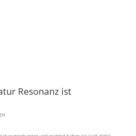
ur Resonanz ist
Naturumgebungen und geatmet haben sie auch dabei.