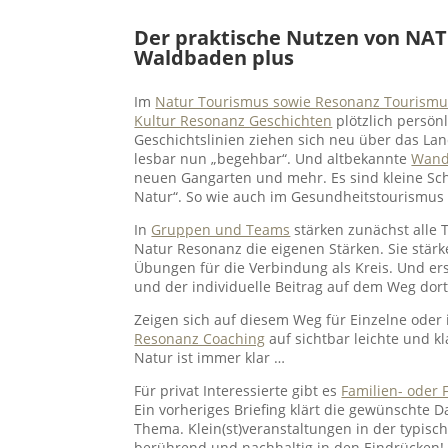
Der praktische Nutzen von N
Waldbaden plus
Im
Natur Tourismus sowie Resonanz Tourismu
Kultur Resonanz Geschichten
plötzlich persönl
Geschichtslinien ziehen sich neu über das La
lesbar nun „begehbar“. Und altbekannte
Wand
neuen Gangarten und mehr. Es sind kleine Sc
Natur“. So wie auch im Gesundheitstourismus
In
Gruppen und Teams
stärken zunächst alle 
Natur Resonanz die eigenen Stärken. Sie stärke
Übungen für die Verbindung als Kreis. Und erst
und der individuelle Beitrag auf dem Weg dort
Zeigen sich auf diesem Weg für Einzelne ode
Resonanz Coaching
auf sichtbar leichte und 
Natur ist immer klar …
Für privat Interessierte gibt es
Familien- oder
Ein vorheriges Briefing klärt die gewünschte 
Thema. Klein(st)veranstaltungen in der typisc
berührend und nachhaltig in den Eindrücken! 