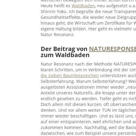
Heute heißt es
Waldbaden
, neu aufgesetzt u.
Shinrin Yoku. Ich begrüße die neue Transpare
Gesundheitseffekte, die wieder neue Zielgrupp
hinaus geht, die Wirtschaft um Zertifikate für
eigene Haltung bilden. Hier geht es vielmehr
Natur Resonanz.
Der Beitrag von
NATURESPONS
zum Waldbaden
Natur Resonanz nach der Methode NATURESPON
klaren Schritten, um in Verbindung mit der 
die sieben Baumlesezeichen
unterstützen auc
Selbsterfahrung. Warum Selbsterfahrung? Wei
ausgelösten Assoziationen immer wieder „neue“
Anteile unseres Naturells, die knapp unter der
endlich gesehen zu werden. Tiefer geht es nic
Doch allein mit diesen kurzen, oft überraschen
denken. Und vor allem weiter TUN im täglichen
immer wieder beschäftigen. Und es lässt uns,
auf einer entspannteren, weil ehrlichen und a
zukommen kommen. Nachhaltig, weil die Basis p
dazwischen, wie zum Beispiel unsere persönl